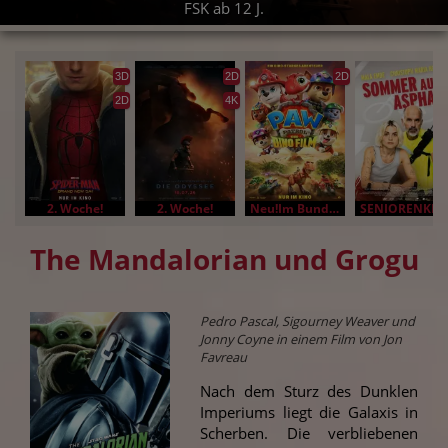
FSK ab 12 J.
3D
2D
2D
2D
4K
2. Woche!
2. Woche!
Neu!Im Bundesstart
SENIORENKINO
The Mandalorian und Grogu
Pedro Pascal, Sigourney Weaver und
Jonny Coyne in einem Film von Jon
Favreau
Nach dem Sturz des Dunklen
Imperiums liegt die Galaxis in
Scherben. Die verbliebenen