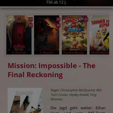
FSK ab 12 J.
3D
2D
2D
2D
4K
2. Woche!
2. Woche!
Neu!Im Bundesstart
SENIORENKINO
Mission: Impossible - The
Final Reckoning
Regie: Christopher McQuarrie. Mit
Tom Cruise, Hayley Atwell, Ving
Rhames
Die Jagd geht weiter: Ethan
Hunt und sein IMF-Team