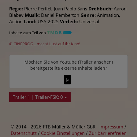
Regie:
Pierre Perifel, Juan Pablo Sans
Drehbuch:
Aaron
Blabey
Musik:
Daniel Pemberton
Genre:
Animation,
Action
Land:
USA 2025
Verleih:
Universal
Inhalte zum Teil von
© CINEPROG ...macht Lust auf Ihr Kino!
Möchten Sie von
Youtube (Trailer ansehen)
bereitgestellte externe Inhalte laden?
Ja
Trailer 1 | Trailer-FSK: 0
© 2014 - 2026 FTB Müller & Müller GbR -
Impressum
/
Datenschutz
/
Cookie Einstellungen
/
Zur barrierefreien