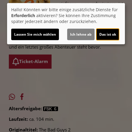
einfügen, was schwieriger ist
als gedacht. Eine neue Gang,
Hallo! Könnten wir bitte einige zusätzliche Dienste für
Erforderlich
aktivieren? Sie können Ihre Zustimmung
die Bad Girls, unter der
später jederzeit ändern oder zurückziehen.
Führung von Schneeleopardin
Kitty Kat und unterstützt von
Pigtail und Doom, taucht auf und fordert sie heraus.
Lassen Sie mich wählen
Ich lehne ab
Das ist ok
Gemeinsam erleben sie erneut aufregende Abenteuer
und ein letztes großes Abenteuer steht bevor.
Ticket-Alarm
Altersfreigabe:
Laufzeit:
ca. 104 min.
Originaltitel:
The Bad Guys 2