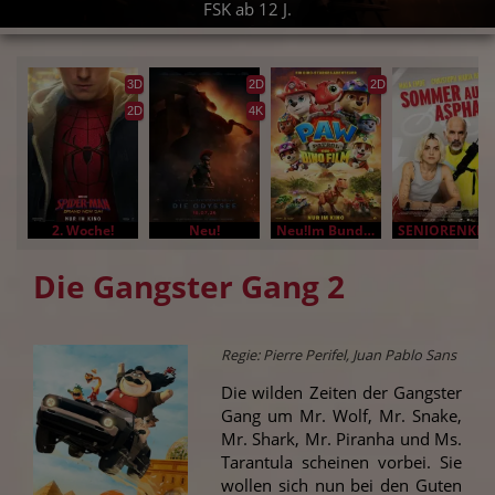
FSK ab 12 J.
3D
2D
2D
2D
4K
2. Woche!
Neu!
Neu!Im Bundesstart
SENIORENKINO
Die Gangster Gang 2
Regie: Pierre Perifel, Juan Pablo Sans
Die wilden Zeiten der Gangster
Gang um Mr. Wolf, Mr. Snake,
Mr. Shark, Mr. Piranha und Ms.
Tarantula scheinen vorbei. Sie
wollen sich nun bei den Guten